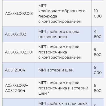
МРТ
краниовертебрального
10
А05.03.002.001
перехода
000
с контрастированием
МРТ шейного отдела
4
А05.03.002
позвоночника
800
МРТ шейного отдела
9
А05.03.002.001
позвоночника
800
с контрастированием
5
А05.12.004
МРТ артерий шеи
000
МРТ шейного отдела
А05.03.002+
6
позвоночника и артерий
А05.12.004
800
шеи *
МРТ шейных и плечевых