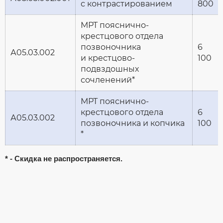
с контрастированием
800
МРТ пояснично-
крестцового отдела
позвоночника
6
А05.03.002
и крестцово-
100
подвздошных
сочленений*
МРТ пояснично-
крестцового отдела
6
А05.03.002
позвоночника и копчика
100
*
* - Скидка не распространяется.