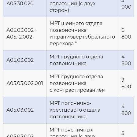
5
А05.30.020
сплетений (с двух
000
сторон)
МРТ шейного отдела
А05.03.002+
позвоночника
6
А05.12.002
и краниовертебрального
800
перехода *
МРТ грудного отдела
4
А05.03.002
позвоночника
800
МРТ грудного отдела
9
А05.03.002.001
позвоночника
800
с контрастированием
МРТ пояснично-
4
А05.03.002
крестцового отдела
800
позвоночника
МРТ поясничных
5
А05.03.002
сплетений (с двух