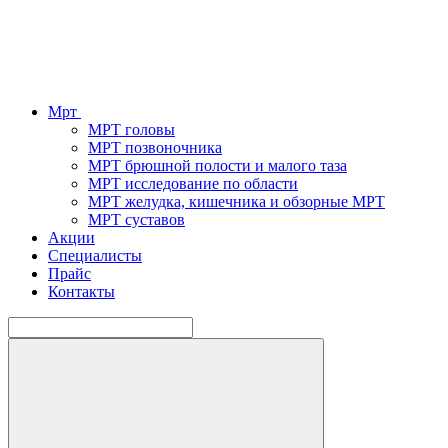
Мрт
МРТ головы
МРТ позвоночника
МРТ брюшной полости и малого таза
МРТ исследование по области
МРТ желудка, кишечника и обзорные МРТ
МРТ суставов
Акции
Специалисты
Прайс
Контакты